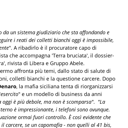
o da un sistema giudiziario che sta affondando e
guire i reati dei colletti bianchi oggi è impossibile,
ente
". A ribadirlo è il procuratore capo di
vista che accompagna 'Terra bruciata', il dossier-
', rivista di Libera e Gruppo Abele.
lermo affronta più temi, dallo stato di salute di
oni, colletti bianchi e la questione carcere. Dopo
Denaro
, la mafia siciliana tenta di riorganizzarsi
"
esercito
" e un modello di business da anni
a oggi è più debole, ma non è scomparsa"
.
"La
sterno è impressionante, i telefoni sono ovunque.
uazione ormai fuori controllo. È così evidente che
il carcere, se un capomafia - non quelli al 41 bis,