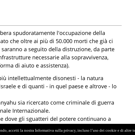
libera spudoratamente l'occupazione della
ato che oltre ai più di 50.000 morti che già ci
ne saranno a seguito della distruzione, da parte
infrastrutture necessarie alla sopravvivenza,
orma di aiuto e assistenza).
più intellettualmente disonesti - la natura
aele e di quanti - in quel paese e altrove - lo
nyahu sia ricercato come criminale di guerra
nale Internazionale.
ese dove gli sguatteri del potere continuano a
n aggressore e un aggredito", applicandolo solo a
do, accetti la nostra Informativa sulla privacy, incluso l’uso dei cookie e di altre 