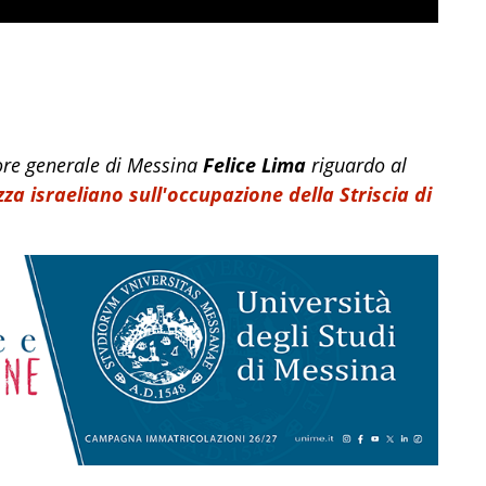
tore generale di Messina
Felice
Lima
riguardo al
za israeliano sull'occupazione della Striscia di