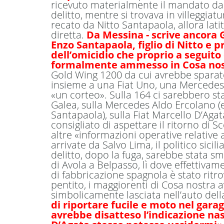
ricevuto materialmente il mandato da
delitto, mentre si trovava in villeggiatu
recato da Nitto Santapaola, allora lat
diretta.
Da Messina - scrive ancora 
Enzo Santapaola, figlio di Nitto e
dell’omicidio che proprio a seguit
formalmente ammesso in Cosa nos
Gold Wing 1200 da cui avrebbe sparato 
insieme a una Fiat Uno, una Mercedes e
«un corteo». Sulla 164 ci sarebbero s
Galea, sulla Mercedes Aldo Ercolano 
Santapaola), sulla Fiat Marcello D’Aga
consigliato di aspettare il ritorno di 
altre «informazioni operative relative a
arrivate da Salvo Lima, il politico sici
delitto, dopo la fuga, sarebbe stata s
di Avola a Belpasso, lì dove effettiva
di fabbricazione spagnola è stato rit
pentito, i maggiorenti di Cosa nostra 
simbolicamente lasciata nell’auto dell
di riportare fucile e moto nel garag
avrebbe disatteso l’indicazione na