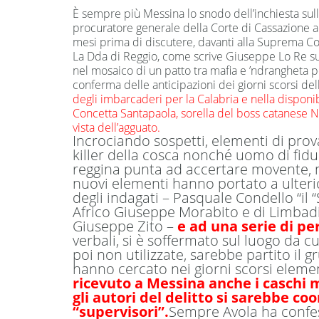
È sempre più Messina lo snodo dell’inchiesta sull’
procuratore generale della Corte di Cassazione a
mesi prima di discutere, davanti alla Suprema Co
La Dda di Reggio, come scrive Giuseppe Lo Re su G
nel mosaico di un patto tra mafia e ’ndrangheta pe
conferma delle anticipazioni dei giorni scorsi del
degli imbarcaderi per la Calabria e nella dispon
Concetta Santapaola, sorella del boss catanese Ni
vista dell’agguato.
Incrociando sospetti, elementi di prov
killer della cosca nonché uomo di fidu
reggina punta ad accertare movente, m
nuovi elementi hanno portato a ulterior
degli indagati – Pasquale Condello “il
Africo Giuseppe Morabito e di Limbad
Giuseppe Zito –
e ad una serie di pe
verbali, si è soffermato sul luogo da c
poi non utilizzate, sarebbe partito il gr
hanno cercato nei giorni scorsi element
ricevuto a Messina anche i caschi m
gli autori del delitto si sarebbe coo
“supervisori”.
Sempre Avola ha confes