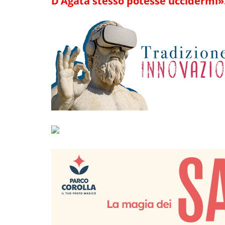
D’Agata stesso potesse uccidermi»