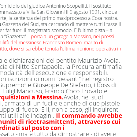
omicidio del giudice Antonino Scopelliti, il sostituto
mmazzato a Villa San Giovanni il 9 agosto 1991, cinque
rte, la sentenza del primo maxiprocesso a Cosa nostra.
azzetta del Sud, sta cercando di mettere tutti i tasselli
r far fuori il magistrato scomodo. E l’ultima pista – a
la “Gazzetta” –
porta a un garage a Messina, nei pressi
ibilità del messinese Francesco Romeo, marito di
tto, dove si sarebbe tenuta l’ultima riunione operativa in
a e dichiarazioni del pentito Maurizio Avola,
cia di Nitto Santapaola, la Procura antimafia
odalità dell’esecuzione e responsabili. I
i iscrizioni di nomi “pesanti” nel registro
 “Supremo” e Giuseppe De Stefano, i boss di
i Luigi Mancuso, Franco Coco Trovato e
rquisizioni a Messina.
Avola, nei suoi
ui, armato di un fucile e anche di due pistole
uppo di fuoco. E lì, non a caso, gli inquirenti
i utili alle indagini.
Il commando avrebbe
uniti di ricetrasmittenti, attraverso cui
rdinati sul posto con i
sato - ma è tutto da dimostrare - di avere