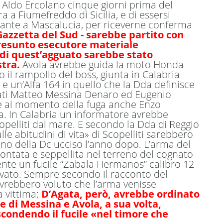
 Aldo Ercolano cinque giorni prima del
ra a Fiumefreddo di Sicilia, e di essersi
itante a Mascalucia, per riceverne conferma
Gazzetta del Sud - sarebbe partito con
 presunto esecutore materiale
o di quest’agguato sarebbe stato
tra.
Avola avrebbe guida la moto Honda
il rampollo del boss, giunta in Calabria
 un’Alfa 164 in quello che la Dda definisce
tati Matteo Messina Denaro ed Eugenio
(e al momento della fuga anche Enzo
ta. In Calabria un informatore avrebbe
Scopelliti dal mare. E secondo la Dda di Reggio
lle abitudini di vita» di Scopelliti sarebbero
liano della Dc ucciso l’anno dopo. L’arma del
montata e seppellita nel terreno del cognato
mente un fucile “Zabala Hermanos” calibro 12
rovato. Sempre secondo il racconto del
avrebbero voluto che l’arma venisse
a vittima;
D’Agata, però, avrebbe ordinato
e di Messina e Avola, a sua volta,
scondendo il fucile «nel timore che