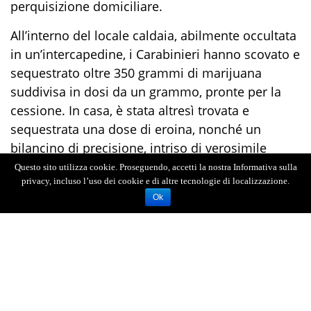
perquisizione domiciliare.
All’interno del locale caldaia, abilmente occultata
in un’intercapedine
,
i Carabinieri hanno scovato e
sequestrato oltre 350 grammi di
marijuana
suddivisa in dosi d
a un grammo, pronte per la
cessione. In casa, è stata altresì trovata e
sequestrata
una dose di
eroina
,
nonché
un
bilancino di precisione, intris
o di verosimile
residuo di droga
.
Questo sito utilizza cookie. Proseguendo, accetti la nostra Informativa sulla
privacy, incluso l’uso dei cookie e di altre tecnologie di localizzazione.
Lo stupefacente
è stat
o
consegnat
o
ai Carabinieri
Ok
del RIS di Messina per le relative analisi di
laboratorio. Il 50enne
,
condotto in caserma in
stato di arresto
, si trova ora
ristretto agli arresti
domiciliari
presso la sua abitazione, a
disposizione dell’Autorità Giudiziaria.