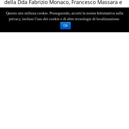
della Dda Fabrizio Monaco, Francesco Massara e
Antonella Fradà.
Questo sito utilizza cookie. Proseguendo, accetti la nostra Informativa sulla
privacy, incluso l’uso dei cookie e di altre tecnologie di localizzazione.
Ok
AGENZIA FOTOGIORNALISTICA ENRICO DI GIACOMO. TUTTI
I DIRITTI RISERVATI.
REGISTRATA AL REGISTRO STAMPA DEL TRIBUNALE DI
MESSINA AL N.10 DEL 02/10/2006.
P.IVA: 02595110830