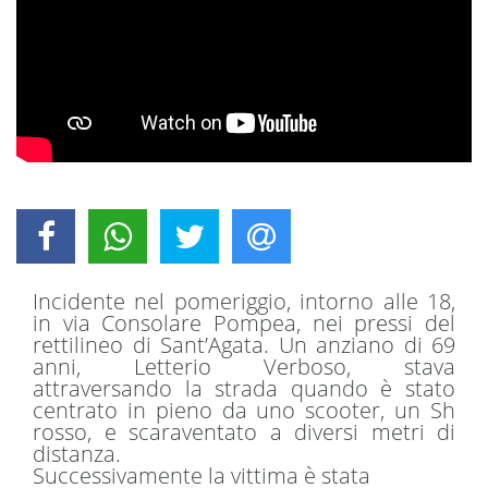
Incidente nel pomeriggio, intorno alle 18,
in via Consolare Pompea, nei pressi del
rettilineo di Sant’Agata. Un anziano di 69
anni, Letterio Verboso, stava
attraversando la strada quando è stato
centrato in pieno da uno scooter, un Sh
rosso, e scaraventato a diversi metri di
distanza.
Successivamente la vittima è stata