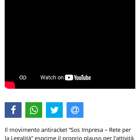
Il movimento antiracket
“
Sos
Impresa – Rete per
la Legalità”
esprime il
proprio
plauso
per l’attività