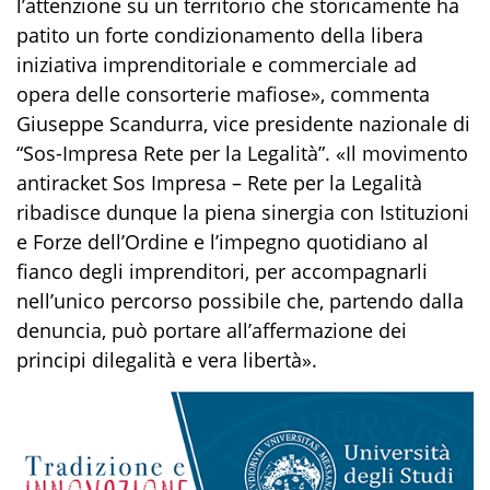
l’attenzione su un territorio che storicamente ha
patito un forte condizionamento della libera
iniziativa imprenditoriale e commerciale ad
opera delle consorterie mafiose
»,
commenta
Giuseppe Scandurra, vice presidente nazionale di
“
Sos
-Impresa Rete per la Legalità”.
«Il movimento
antiracket
Sos
Impresa – Rete per la Legalità
ribadisce
dunque la
piena sinergia con Istituzioni
e Forze dell’Ordine e l’
impegno
quotidiano
al
fianco degli imprenditor
i, per accompagnarli
nell’unico percorso possibile che, partendo dalla
denuncia, può portare all’affermazione dei
principi
di
legalità e
vera
l
i
bertà».