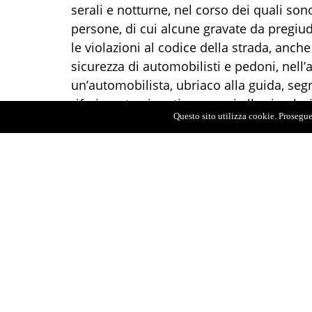
serali e notturne, nel corso dei quali sono
persone, di cui alcune gravate da pregiudi
le violazioni al codice della strada, anch
sicurezza di automobilisti e pedoni, nell’
un’automobilista, ubriaco alla guida, seg
riferimento ai reati connessi alla circolaz
Questo sito utilizza cookie. Proseguen
due persone per guida senza patente con 
patente di guida risultata falsa. Un altro
trovato in possesso di un bastone di legn
Nell’ambito dell’attività antidroga, 4 giov
stati segnalati alla Prefettura di Messina.
sequestrato alcune dosi di marijuana, po
per le relative analisi di laboratorio.