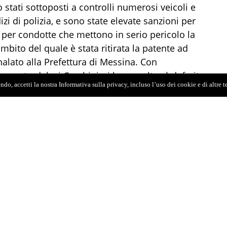
 stati sottoposti a controlli numerosi veicoli e
zi di polizia, e sono state elevate sanzioni per
e per condotte che mettono in serio pericolo la
ambito del quale è stata ritirata la patente ad
nalato alla Prefettura di Messina. Con
ione stradale, i Carabinieri hanno altresì deferito
do, accetti la nostra Informativa sulla privacy, incluso l’uso dei cookie e di altre 
recidiva nel biennio e una per aver esibito una
 individuo è stato inoltre denunciato, perché
o senza giustificato motivo.
ani di età compresa tra i 22 e i 30 anni, sono
 In tale ambito i militari dell’Arma hanno
i consegnate ai Carabinieri del RIS di Messina