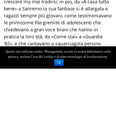
crescere ma mai tradirsi; in più, da «A casa tutto
bene» a Sanremo la sua fanbase si è allargata a
ragazzi sempre più giovani, come testimoniavano
le primissime file gremite di adolescenti che
chiedevano a gran voce brani che hanno in
pratica la loro età, da «Come stai» a «Guardia
’82», e che cantavano a squarciagola persino
«Italian Dandy» (2009). Tra arrangiamenti rutilanti
Questo sito utilizza cookie. Proseguendo, accetti la nostra Informativa sulla
e momenti di scarna intensità, Brunori non
privacy, incluso l’uso dei cookie e di altre tecnologie di localizzazione.
Ok
rinuncia ovviamente alla sua anima da stand-up
comedian: scherza («Siamo a Catania dove come
cantautori non c’è mai stato niente, siete proprio
a zero» salvo poi omaggiare Battiato sul finale di
Italian Dandy), argomenta, finge di tormentare il
pubblico («Le due canzoni allegre del mio
repertorio sono all’inizio, poi sarà solo tristezza»),
gigioneggia con il riff di «Master of puppets» dei