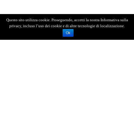
Questo sito utilizza cookie. Proseguendo, accetti la nostra Informativa sulla
Quando il 49enne varesino – un notaio – l’ha
privacy, incluso l’uso dei cookie e di altre tecnologie di localizzazione.
vista annaspare in mare aperto, non ha esitato a
Ok
tuffarsi nonostante le onde alte e la corrente.
Bracciata dopo bracciata, l’uomo è riuscito a
raggiungerla, afferrarla e condurla fino agli
scogli, mettendola al sicuro. Durante il
salvataggio si è ferito contro le rocce, riportando
tagli non gravi. La bambina, anche grazie all’aiuto
di altri bagnanti, è stata poi riportata
definitivamente sulla spiaggia.