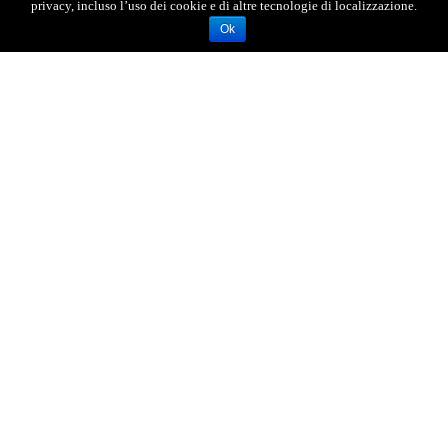
privacy, incluso l’uso dei cookie e di altre tecnologie di localizzazione.
Ok
AGENZIA FOTOGIORNALISTICA ENRICO DI GIACOMO. TUTTI
I DIRITTI RISERVATI.
REGISTRATA AL REGISTRO STAMPA DEL TRIBUNALE DI
MESSINA AL N.10 DEL 02/10/2006.
P.IVA: 02595110830