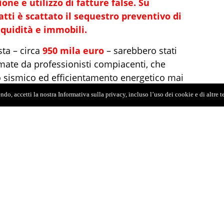
ione e utilizzo di fatture false. Su
atti è scattato il sequestro preventivo di
liquidità e immobili.
ta – circa
950 mila euro
– sarebbero stati
rmate da professionisti compiacenti, che
io sismico ed efficientamento energetico mai
ra stata ceduta a società terze in cambio di
do, accetti la nostra Informativa sulla privacy, incluso l’uso dei cookie e di altre 
oriciclaggio.
ode si trovano nei Comuni di
Mistretta
e
Tusa
, in
inea la Guardia di Finanza, sono state condotte
igativi: riscontri documentali e contabili,
 di rapporti economici e finanziari, nonché