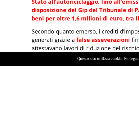
Stato all’autoriciclaggio, fino all’emiss
disposizione del Gip del Tribunale di P
beni per oltre 1,6 milioni di euro, tra 
Secondo quanto emerso, i crediti d’impos
generati grazie a
false asseverazioni
fi
attestavano lavori di riduzione del risch
eseguiti. Parte di quei crediti, inoltre, e
Questo sito utilizza cookie. Proseguen
denaro, configurando così l’ipotesi di aut
Gli immobili coinvolti nella presunta fr
provincia di Messina. Le indagini, sottol
con un ampio ventaglio di strumenti invest
sopralluoghi con tecnici abilitati, analisi
controlli fiscali approfonditi.