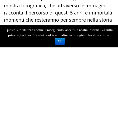
mostra fotografica, che attraverso le immagini
racconta il percorso di questi 5 anni e immortala
momenti che resteranno per sempre nella storia
dell’Azienda Trasporti.
Questo sito utilizza cookie. Proseguendo, accetti la nostra Informativa sulla
privacy, incluso l’uso dei cookie e di altre tecnologie di localizzazione.
Ok
AGENZIA FOTOGIORNALISTICA ENRICO DI GIACOMO. TUTTI
I DIRITTI RISERVATI.
REGISTRATA AL REGISTRO STAMPA DEL TRIBUNALE DI