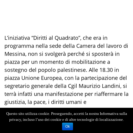
L’iniziativa “Diritti al Quadrato”, che era in
programma nella sede della Camera del lavoro di
Messina, non si svolgerà perché si sposterà in
piazza per un momento di mobilitazione a
sostegno del popolo palestinese. Alle 18.30 in
piazza Unione Europea, con la partecipazione del
segretario generale della Cgil Maurizio Landini, si
terrà infatti una manifestazione per riaffermare la
giustizia, la pace, i diritti umani e
l’autodeterminazione dei palestinesi.
Questo sito utilizza cookie. Proseguendo, accetti la nostra Informativa sulla
privacy, incluso l’uso dei cookie e di altre tecnologie di localizzazione.
«Quello di venerdì (oggi, ndr) doveva essere uno
Ok
spazio di riflessione e dibattito su diversi temi