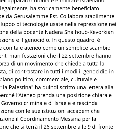
ll’apparato coloniale e militare israeliano:
 illegalmente, ha storicamente beneficiato
rabe da Gerusalemme Est. Collabora stabilmente
viluppo di tecnologie usate nella repressione nei
sione della docente Nadera Shalhoub-Kevorkian
azione e il genocidio. In questo quadro, è
ne con tale ateneo come un semplice scambio
nenti manifestazioni che il 22 settembre hanno
forza di un movimento che chiede a tutta la
a, di contrastare in tutti i modi il genocidio in
l piano politico, commerciale, culturale e
la Palestina" ha quindi scritto una lettera alla
perché l’Ateneo prenda una posizione chiara e
 Governo criminale di Israele e rescinda
ione con le sue istituzioni accademiche
cazione il Coordinamento Messina per la
one che si terrà
il 26 settembre alle 9
di fronte