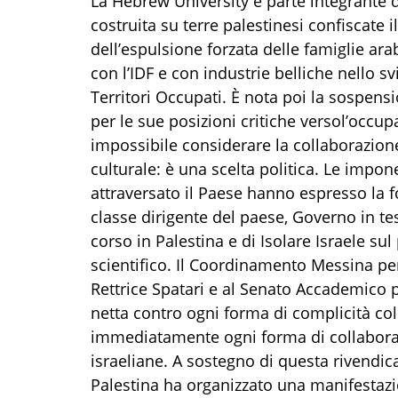
La Hebrew University è parte integrante de
costruita su terre palestinesi confiscate
dell’espulsione forzata delle famiglie a
con l’IDF e con industrie belliche nello s
Territori Occupati. È nota poi la sospen
per le sue posizioni critiche versol’occup
impossibile considerare la collaborazio
culturale: è una scelta politica. Le impo
attraversato il Paese hanno espresso la 
classe dirigente del paese, Governo in test
corso in Palestina e di Isolare Israele su
scientifico. Il Coordinamento Messina per 
Rettrice Spatari e al Senato Accademico 
netta contro ogni forma di complicità col
immediatamente ogni forma di collaboraz
israeliane. A sostegno di questa rivendi
Palestina ha organizzato una manifestazi