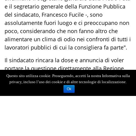
e il segretario generale della Funzione Pubblica
del sindacato, Francesco Fucile -, sono
assolutamente fuori luogo e ci preoccupano non
poco, considerando che non fanno altro che
alimentare un clima di odio nei confronti di tutti i
lavoratori pubblici di cui la consigliera fa parte".
Il sindacato rincara la dose e annuncia di voler
portare la questione direttamente alla Regione.
“Fp Cgil e la Cgil Messina intendono denunciare
Questo sito utilizza cookie. Proseguendo, accetti la nostra Informativa sulla
privacy, incluso l’uso dei cookie e di altre tecnologie di localizzazione.
all’Assessore regionale al lavoro, al direttore
Ok
generale dello stesso assessorato e al dirigente
del CPU di Messina, quanto accaduto: i fatti
verificatisi sono molto gravi, perché sono
espressione di un pensiero che la Buonocore
esprime nel suo ruolo di pubblico ufficiale, ma
con riferimento al servizio che presta nella