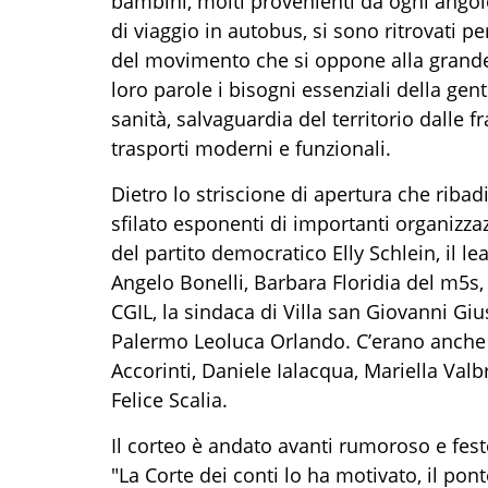
bambini, molti provenienti da ogni angolo 
di viaggio in autobus, si sono ritrovati pe
del movimento che si oppone alla grande 
loro parole i bisogni essenziali della gen
sanità, salvaguardia del territorio dalle f
trasporti moderni e funzionali.
Dietro lo striscione di apertura che ribad
sfilato esponenti di importanti organizzazi
del partito democratico Elly Schlein, il l
Angelo Bonelli, Barbara Floridia del m5s, 
CGIL, la sindaca di Villa san Giovanni Giu
Palermo Leoluca Orlando. C’erano anche 
Accorinti, Daniele Ialacqua, Mariella Valb
Felice Scalia.
Il corteo è andato avanti rumoroso e festo
"La Corte dei conti lo ha motivato, il pont