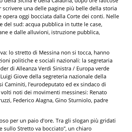
della Sicilia e della Calabria, dopo ore faticose
r scrivere una delle pagine più belle della storia
opera oggi bocciata dalla Corte dei conti. Nelle
te del sud: acqua pubblica in tutte le case,
rane e dalle alluvioni, istruzione pubblica,
iva: lo stretto di Messina non si tocca, hanno
oni politiche e sociali nazionali: la segretaria
eader di Alleanza Verdi Sinistra / Europa verde
Luigi Giove della segreteria nazionale della
si Caminiti, l’eurodeputato ed ex sindaco di
volti noti dei movimenti messinesi: Renato
ruzzi, Federico Alagna, Gino Sturniolo, padre
so per un paio d'ore. Tra gli slogan più gridati
e sullo Stretto va bocciato”, un chiaro