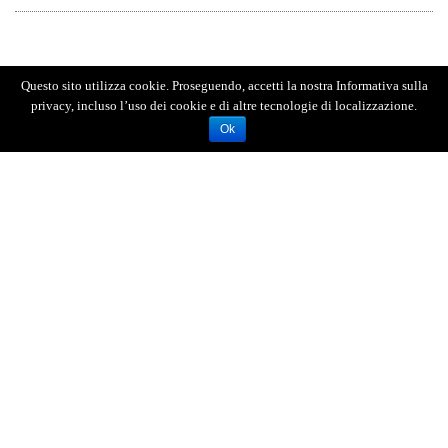
Questo sito utilizza cookie. Proseguendo, accetti la nostra Informativa sulla
privacy, incluso l’uso dei cookie e di altre tecnologie di localizzazione.
Ok
AGENZIA FOTOGIORNALISTICA ENRICO DI GIACOMO. TUTTI
I DIRITTI RISERVATI.
REGISTRATA AL REGISTRO STAMPA DEL TRIBUNALE DI
MESSINA AL N.10 DEL 02/10/2006.
P.IVA: 02595110830