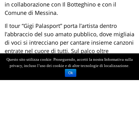
in collaborazione con Il Botteghino e con il
Comune di Messina.
Il tour “Gigi Palasport” porta l’artista dentro
l’abbraccio del suo amato pubblico, dove migliaia
di voci si intrecciano per cantare insieme canzoni
entrate nel cuore di tutti. Sul palco oltre
trent’anni di vita in musica, dai successi che
Questo sito utilizza cookie. Proseguendo, accetti la nostra Informativa sulla
privacy, incluso l’uso dei cookie e di altre tecnologie di localizzazione.
hanno accompagnato emozioni e ricordi fino ai
Ok
brani del nuovo album “Nuje” (GGD Edizioni Srl /
Columbia Records / Sony Music).
Onstage ad accompagnare Gigi: Kekko D’Alessio
(tastiere), Giuseppe Seno (chitarre), Ciro Manna
(chitarre), Lorenzo Maffia (piano), Daniele Leucci
(percussioni), Alfredo Golino (batteria), Roberto
D’Aquino (basso) e Max D’Ambra (tastiere e