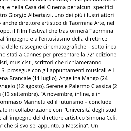
na, e nella Casa del Cinema per alcuni specifici
tro Giorgio Albertazzi, uno dei più illustri attori
to anche direttore artistico di Taormina Arte, nel
po, il Film Festival che trasformerà Taormina
all’impegno e all’entusiasmo della direttrice
ima delle rassegne cinematografiche – sottolinea
o stati a Cannes per presentare la 72ª edizione
gisti, musicisti, scrittori che richiameranno
. Si prosegue con gli appuntamenti musicali e i
erena Brancale (11 luglio), Angelina Mango (24
’Angelo (12 agosto), Serene e Palermo Classica (2
(13 settembre). “A novembre, infine, è in
 Tommaso Marinetti ed il futurismo – conclude
 in collaborazione con l’Universitá degli studi
e all’impegno del direttore artistico Simona Celi.
tà” che si svolse, appunto, a Messina”. Un