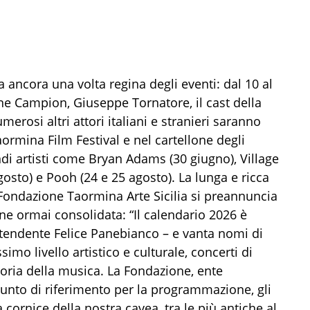
 ancora una volta regina degli eventi: dal 10 al
ne Campion, Giuseppe Tornatore, il cast della
erosi altri attori italiani e stranieri saranno
aormina Film Festival e nel cartellone degli
di artisti come Bryan Adams (30 giugno), Village
gosto) e Pooh (24 e 25 agosto). La lunga e ricca
 Fondazione Taormina Arte Sicilia si preannuncia
one ormai consolidata: “Il calendario 2026 è
intendente Felice Panebianco – e vanta nomi di
simo livello artistico e culturale, concerti di
oria della musica. La Fondazione, ente
 punto di riferimento per la programmazione, gli
 cornice della nostra cavea, tra le più antiche al