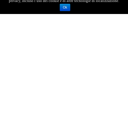
privacy, incluso l’uso dei cookie e di altre tecnologie di localizzazione.
Ok
AGENZIA FOTOGIORNALISTICA ENRICO DI GIACOMO. TUTTI
I DIRITTI RISERVATI.
REGISTRATA AL REGISTRO STAMPA DEL TRIBUNALE DI
MESSINA AL N.10 DEL 02/10/2006.
P.IVA: 02595110830