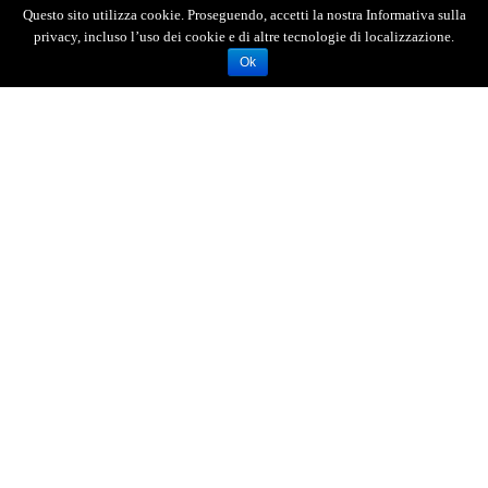
Questo sito utilizza cookie. Proseguendo, accetti la nostra Informativa sulla
privacy, incluso l’uso dei cookie e di altre tecnologie di localizzazione.
Ok
“La scuola per antonomasia - ricorda Firenze - è
un luogo dove circolano quotidianamente
centinaia di persone in ambiente chiuso, dunque
c’è un rischio di contagio più alto rispetto ad altri
luoghi. Fin dalla prima ondata pandemica in
molti istituti si sono registrati focolai e più volte
sono stati chiusi, se non erano già in DAD. Il
nostro programma Schoolvax vuole assicurare la
totalità del greenpass per chi frequenta la scuola
a vario titolo, insegnanti e discenti. Sono felice
che sarà con noi un rappresentante del governo