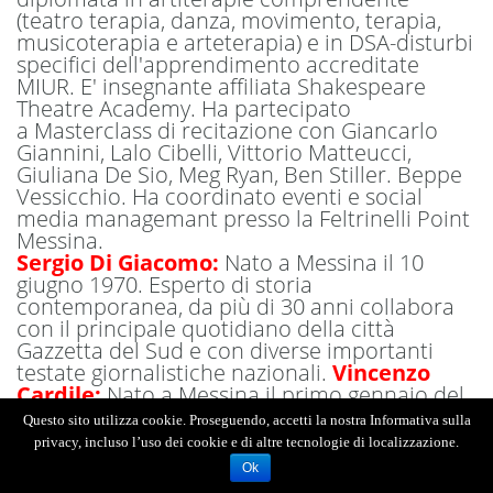
(teatro terapia, danza, movimento, terapia,
musicoterapia e arteterapia) e in DSA-disturbi
specifici dell'apprendimento accreditate
MIUR.
E' insegnante affiliata Shakespeare
Theatre Academy. Ha partecipato
a
Masterclass di recitazione con Giancarlo
Giannini, Lalo Cibelli, Vittorio Matteucci,
Giuliana De Sio, Meg Ryan, Ben Stiller. Beppe
Vessicchio. Ha c
oordinato eventi e social
media managemant presso la Feltrinelli Point
Messina.
Sergio Di Giacomo:
Nato a Messina il 10
giugno 1970. Esperto di storia
contemporanea, da più di 30 anni collabora
con il principale quotidiano della città
Gazzetta del Sud e con diverse importanti
testate giornalistiche nazionali.
Vincenzo
Cardile:
Nato a Messina il primo gennaio del
1975, avvocato tributarista di professione,
Questo sito utilizza cookie. Proseguendo, accetti la nostra Informativa sulla
radioascoltatore, radiotrasmettitore,
privacy, incluso l’uso dei cookie e di altre tecnologie di localizzazione.
Instagram Addict e scribacchino per
Ok
passione. Messinese, vespista con cuffiette,