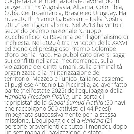
cooperazione internazionale, lavorando in
progetti in Ex Yugoslavia, Albania, Colombia,
Cuba, Centroamerica, Brasile ed Uruguay. Ha
ricevuto il “Premio G. Bassani – Italia Nostra
2010″ per il giornalismo. Nel 2013 ha vinto il
secondo premio nazionale “Gruppo
Zuccherificio” di Ravenna per il giornalismo di
inchiesta. Nel 2020 è tra i vincitori della XXXVI
edizione del prestigioso Premio Colombe
d'oro per la Pace. Ha pubblicato diversi saggi
sui conflitti nell’area mediterranea, sulla
violazione dei diritti umani, sulla criminalità
organizzata e la militarizzazione del
territorio. Mazzeo è l’unico italiano, assieme
al pugliese Antonio La Piccirella, ad aver fatto
parte (nell'estate 2025) dell’equipaggio della
Handala Freedom Flotilla,
una sorta di
“apripista” della
Global Sumud Flotilla
(50 navi
che raccolgono 500 attivisti di 44 Paesi)
impegnata successivamente per la stessa
missione. L’equipaggio della
Handala
(21
persone provenienti da tutto il mondo)
,
dopo
un settimana di navigazione, è stato