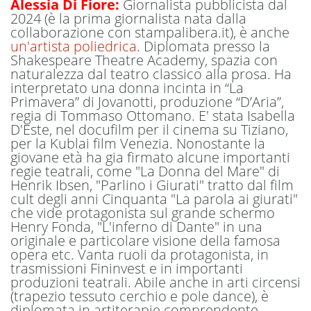
Alessia Di Fiore
:
Giornalista pubblicista dal
2024 (è la prima giornalista nata dalla
collaborazione con stampalibera.it), è anche
un'artista poliedrica
. Diplomata presso la
Shakespeare Theatre Academy, spazia con
naturalezza dal teatro classico alla prosa.
Ha
interpretato una
donna incinta
in
“La
Primavera” di Jovanotti, produzione “D’Aria”,
regia di Tommaso Ottomano.
E' stata Isabella
D'Este, nel docufilm per il cinema su Tiziano,
per la Kublai film Venezia.
N
onostante la
giovane età ha gia firmato alcune importanti
regie teatrali, come
"La Donna del Mare" di
Henrik Ibsen,
"Parlino i Giurati" tratto dal film
cult degli anni Cinquanta "La parola ai giurati"
che vide protagonista sul grande schermo
Henry Fonda,
"L'inferno di Dante" in una
originale e particolare visione della famosa
opera etc.
Vanta ruoli da protagonista, in
trasmissioni Fininvest e in importanti
produzioni teatrali. Abile anche in arti circensi
(trapezio tessuto cerchio e pole dance), è
d
iplomata in artiterapie comprendente