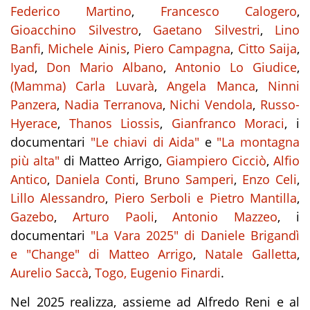
Federico Martino
,
Francesco Calogero
,
Gioacchino Silvestro
,
Gaetano Silvestri
,
Lino
Banfi
,
Michele Ainis
,
Piero Campagna
,
Citto Saija
,
Iyad
,
Don Mario Albano
,
Antonio Lo Giudice
,
(Mamma) Carla Luvarà
,
Angela Manca
,
Ninni
Panzera
,
Nadia Terranova
,
Nichi Vendola
,
Russo-
Hyerace
,
Thanos Liossis
,
Gianfranco Moraci
, i
documentari
"Le chiavi di Aida"
e
"La montagna
più alta"
di Matteo Arrigo,
Giampiero Cicciò
,
Alfio
Antico
,
Daniela Conti
,
Bruno Samperi
,
Enzo Celi
,
Lillo Alessandro
,
Piero Serboli e Pietro Mantilla
,
Gazebo
,
Arturo Paoli
,
Antonio Mazzeo
, i
documentari
"La Vara 2025" di Daniele Brigandì
e
"Change" di Matteo Arrigo
,
Natale Galletta
,
Aurelio Saccà
,
Togo,
Eugenio Finardi
.
Nel 2025 realizza, assieme ad Alfredo Reni e al