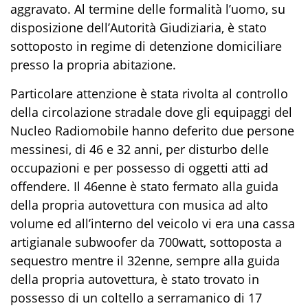
aggravato
. Al termine delle formalità l’uomo, su
disposizione dell’Autorità Giudiziaria, è stato
sottoposto
in regime di detenzione domiciliare
presso la propria abitazione
.
Particolare attenzione è stata rivolta al controllo
della ci
rcolazione stradale dove gli equi
paggi del
Nucleo
Radiomobile
hanno deferito due persone
messinesi,
di
46
e
32
anni, per
disturbo delle
occupazioni
e per
possesso di oggetti atti ad
offendere
. Il 46enne è stato
fermato
alla guida
della propria autovettura
con musica ad alto
volume
ed
all’
interno
del veicolo
vi era
una cassa
artigianale subwoofer da 700watt,
sottoposta a
sequestro
mentre il 32enne, sempre alla guida
della propria autovettura
,
è stato trovato in
possesso di un coltello a serramanico di 17