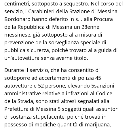
centimetri
,
sottoposto a
sequestr
o
.
Nel corso del
servizio
,
i Carabinieri della
Stazione di
Messina
Bordonaro
hanno deferito
in s.l.
alla Procura
della Repubblica di Messina
un
28enne
messinese
,
già sottoposto alla misura di
prevenzione della sorveglianza speciale di
pubblica sicurezza
,
poiché trovato alla guida di
un’autovettura senza averne titolo.
Durante il servizio, che ha consentito di
sottoporre ad accertamenti di polizia
45
autovetture
e 52
persone
,
elevando
5
sanzioni
amministrative relative a infrazioni al Codice
della Strada
,
sono stat
i
altresì
segnalat
i
alla
Prefettura di Messina
5 soggetti
quali assuntori
di sostanza stupefacente
, poiché
trovati in
possesso di modiche quantità di
marijuana
,