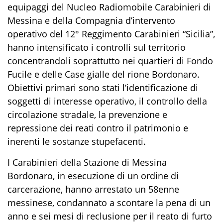
equipaggi del Nucleo
Radiomobile Carabinieri di
Messina
e della Compagnia d’intervento
operativo del 12° Reggimento
Carabinieri
“Sicilia”
,
hanno intensificato i controlli
sul territorio
concentra
ndoli
soprattutto ne
i
quartieri
di Fondo
Fucile
e
delle
Case gialle
del rione Bordonaro
.
Obiettivi primari sono stati l’identificazione di
soggetti di interesse operativo, il controllo della
circolazione stradale, la prevenzione e
repressione dei reati contro il patrimonio e
inerenti le sostanze stupefacenti.
I
Carabinieri
della Stazione di
Messina
Bordonaro
, in esecuzione di un ordine di
carcerazione, hanno
arrestato
un
58
enne
messinese
, condannato a
scontare la pena di
un
anno e sei
mesi
di reclusione
per
il reato di
furto