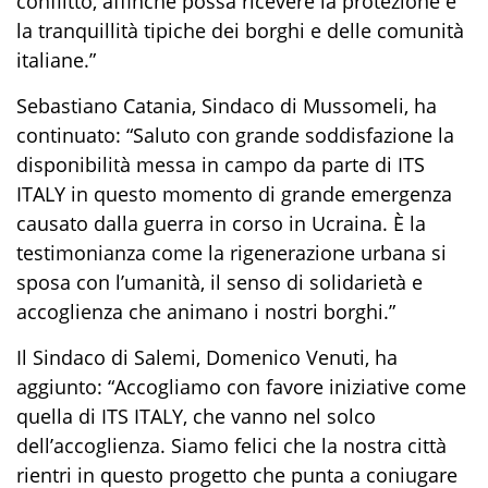
conflitto,
affinché possa
ricevere la protezione e
la tranquillità tipiche dei borghi e delle comunità
italiane
.”
Sebastiano Catania, Sindaco di Mussomeli, ha
continuato: “
Saluto con grande soddisfazione la
disponibilità messa in campo da parte di ITS
I
TALY
in questo momento di grande emergenza
causato dalla guerra in corso in Ucraina.
È
la
testimonianza come la rigenerazione urbana si
sposa con l’umanità
,
il senso di solidarietà e
accoglienza che anima
no
i nostri borghi
.”
Il Sindaco di Salemi, Domenico Venuti, ha
aggiunto:
“
Accogliamo con favore iniziative come
quella di ITS ITALY, che vanno nel solco
dell’accoglienza. Siamo felici che la nostra città
rientri in questo progetto che punta a coniugare