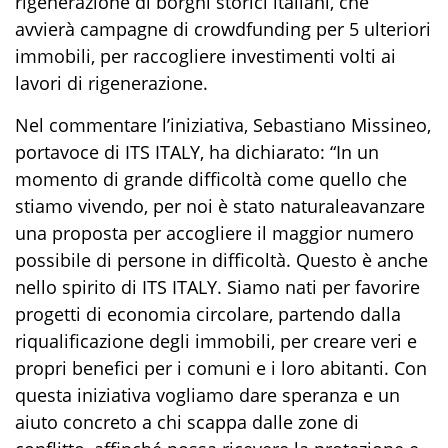
rigenerazione di borghi storici italiani, che
avvierà campagne di crowdfunding per 5 ulteriori
immobili, per raccogliere investimenti volti ai
lavori di rigenerazione.
Nel commentare l’iniziativa, Sebastiano Missineo,
portavoce di ITS ITALY, ha dichiarato:
“
In un
momento di grande difficoltà come quello che
stiamo vivendo, per noi è stato naturale
avanzare
una proposta per accogliere il maggior numero
possibile di
persone in difficoltà. Questo è
anche
nello spirito di ITS ITALY. Siamo nati per favorire
progetti di economia circolare, partendo dalla
riqualificazione degli immobili, per creare
veri e
propri benefici
per
i comuni e i
loro
abitanti. Con
questa iniziativa vogliamo dare
speranza
e un
aiuto concreto
a chi scappa da
lle zone di