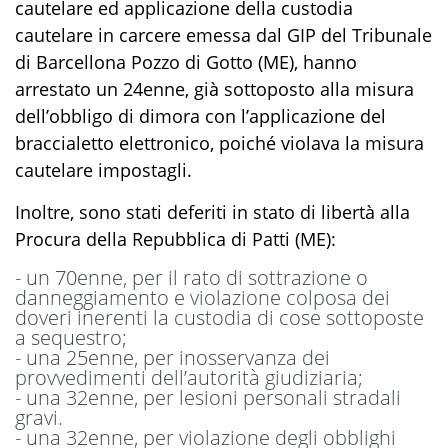
cautelare ed applicazione della custodia
cautelare in carcere emessa dal GIP del Tribunale
di Barcellona Pozzo di Gotto (ME),
hanno
arrestato
un
24
enne
, già sottoposto alla misura
dell’obbligo di dimora con l’applicazione del
braccialetto elettronico,
poiché
violava la misura
cautelare
imposta
gli
.
Inoltre,
sono stati deferiti in stato di libertà alla
Procura
della Repubblica di Patti (ME):
-
un 70enne,
per il rato
di
sottrazione
o
danneggiamento
e violazione colposa dei
doveri
inerenti
la
custodia di cose sottoposte
a sequestro
;
-
una 25enne,
per
inosservanza dei
provvedimenti dell’autorità gi
u
diziaria
;
-
una 32enne,
per
lesioni
personali
stradali
grav
i
.
-
una 32enne,
per
violazione degli obblighi