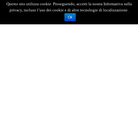
Questo sito utilizza cookie. Proseguendo, accetti la nostra Informativa sulla
privacy, incluso l’uso dei cookie e di altre tecnologie di localizzazione.
Ok
AGENZIA FOTOGIORNALISTICA ENRICO DI GIACOMO. TUTTI
I DIRITTI RISERVATI.
REGISTRATA AL REGISTRO STAMPA DEL TRIBUNALE DI
MESSINA AL N.10 DEL 02/10/2006.
P.IVA: 02595110830