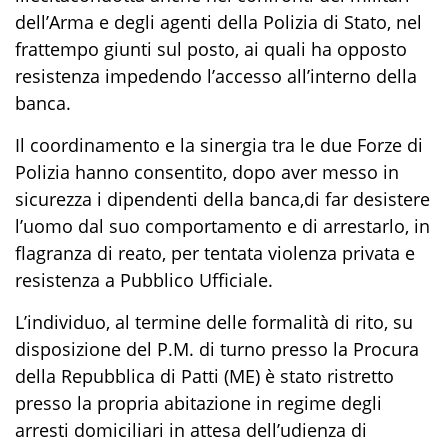
dell’Arma e degli
a
genti della Polizia di Stato
, nel
frattempo giunti sul posto,
ai quali
ha opposto
resistenza
imped
endo
l’accesso all’interno della
banca.
Il coordinamento
e la sinergia tra
le due
F
orze di
Polizia
hanno consentito
, dopo aver messo
in
sicurezza i dipendenti della banca
,
di far desistere
l’uomo dal suo comportamento
e di
arresta
rlo
, in
flagranza di reato,
per
tentata violenza priva
ta
e
resistenza
a Pubblico Ufficiale
.
L’individuo
,
al termine delle
formalità di rito, su
disposizione del P.M. di turno presso la Procura
della Repubblica di Patti
(ME)
è stato
ristretto
presso la propria abitazione in regime degli
arresti domiciliari in attesa dell’udienza di