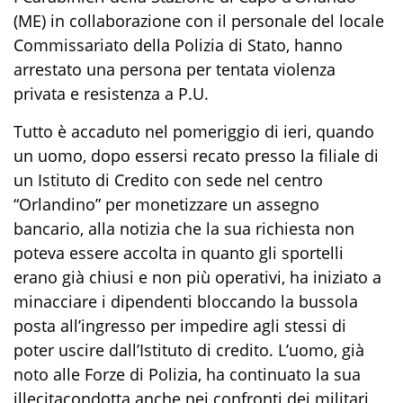
(ME) in
collaborazione
con
il
personale del
locale
Commissariato d
ella Polizia di Stato
,
hanno
arrestato
una persona
per
tentata violenza
privata e resistenza a
P.U.
Tutto
è
accad
uto
nel pomeriggio di ieri,
quando
un uomo
,
dopo essersi recato presso la filiale di
un Istituto di Credito con sede nel centro
“Orlandino”
per monetizzare
un assegno
bancario
,
a
l
la notizia che la sua richiesta non
poteva essere accolta in quanto gli sportelli
erano già chiusi
e non più operativi
, ha
iniziato
a
minacciare i dipendenti
bloccando la bussola
posta all’ingresso
per impedire agli stessi
di
poter uscire
dall’Istituto
di credito
. L’uomo,
già
noto alle Forze di Polizia,
ha
continua
to
la sua
illecita
condotta anche nei confronti dei militari