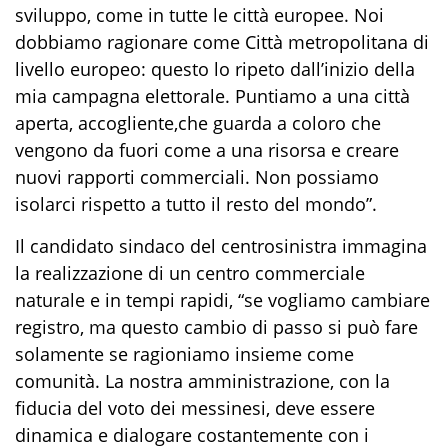
sviluppo
,
come in tutte le città europee.
N
oi
dobbiamo ragionare come
C
ittà metropolitana di
livello europeo
: questo lo ripeto dall’inizio della
mia campagna elettorale.
Puntiamo
a una c
ittà
aperta, accogliente
,
che guarda a coloro che
vengono da fuori
come a
una risorsa
e
creare
nuovi rapporti commerciali
. N
on possiamo
isolarci rispetto a tutto il resto del mondo
”.
Il candidato sindaco del centrosinistra
i
mmag
ina
la realizzazione di
un centro commerciale
naturale
e in tempi rapidi
,
“
se vogliamo cambiare
registro
,
ma
questo cambio di passo
si può fare
solamente se ragioniamo insieme come
comunità.
L
a nostra amministrazione
,
con la
fiducia del voto dei messinesi
, deve essere
dinamica e dialogare costantemente con i