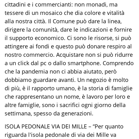
cittadini e i commercianti: non
monadi, ma
tessere di un mosaico che dia colore e vitalità
alla nostra città.
Il Comune può dare la
linea,
dirige
re
la
comunità, d
are
le indicazioni e
fornire
il supporto economico
. Ci
sono le risorse, si può
attingere ai fondi e questo può
donare
respiro al
nostro commercio
. Acquistare non si può ridurre
a un click dal pc o dallo smartphone. Comprendo
che
la
p
andemia non ci abbia aiutato, però
dobbiamo guardare avanti.
Un negozio è
molto
di più, è
il rapporto umano
,
è la storia
di
famiglie
che rappresentano un nome
, è lavoro per loro e
altre famiglie
, sono i sacrifici ogni giorno della
settimana, spesso da generazioni
.
ISOLA PEDONALE VIA DEI MILLE
–
“
Per quanto
riguarda l'isola pedonale di via dei Mille va