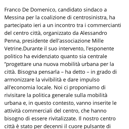
Franco De Domenico, candidato sindaco a
Messina per la coalizione di centrosinistra, ha
partecipato ieri a un incontro tra
i
commercianti
del centro
città
, organizzato da Alessandro
Penna, presidente dell’associazione Mille
Vetrine.
Durante il suo intervento, l’esponente
politico ha evidenziato quanto sia centrale
“progettare u
na
nuova
mobilità urbana
per la
città.
Bisogna
pensarla
–
ha detto
–
in grado di
armonizzare
la vivibilità
e
d
are
impulso
al
l’
economia
locale
. Noi ci proponiamo di
rivisitare la politica generale sulla mobilità
urbana e
,
in ques
t
o contesto
,
vanno inserite le
attività commerciali del centro, che
hanno
bisogno di essere rivitalizzate
.
Il nostro centro
città è stato per decenni il cuore pulsante di