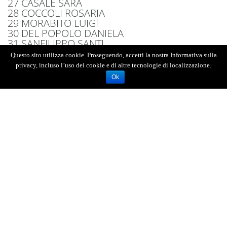
27 CASALE SARA
28 COCCOLI ROSARIA
29 MORABITO LUIGI
30 DEL POPOLO DANIELA
31 SANFILIPPO SANTI
32 ROCCAMO GIUSEPPE
Questo sito utilizza cookie. Proseguendo, accetti la nostra Informativa sulla
privacy, incluso l’uso dei cookie e di altre tecnologie di localizzazione.
Ok
LISTA PRIMA L’ITALIA
Antonino Germanà detto Nino
Cinzia Alessandro
Nazzareno Augliera
Francesca Bonina
Letteria Brigandì
Carmelo Calabrò
Mirko Cantello
Patrizia Carfì
Amalia Centofanti
Gabriele Cervino
Giovanna Crimi
Natale Cucè