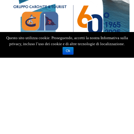
Questo sito utilizza cookie. Proseguendo, accetti la nostra Informativa sulla
privacy, incluso l’uso dei cookie e di altre tecnologie di localizzazione.
Ok
L’uomo è stato notato dai poliziotti in una strada
cittadina in zona centro, alla guida di una
utilitaria. Al conseguente controllo, si è mostrato
particolarmente nervoso e non ha saputo fornire
indicazioni precise su dove si stesse recando.
Ne è conseguita la perquisizione sul veicolo, ove
è stata rinvenuta una borsa con all’interno due