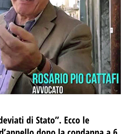
deviati di Stato”
.
Ecco le
 d’appello dopo la condanna a 6