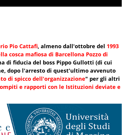
rio Pio Cattafi
, almeno dall'ottobre del
1993
lla cosca mafiosa di Barcellona Pozzo di
di fiducia del boss Pippo Gullotti (di cui
e, dopo l'arresto di quest'ultimo avvenuto
to di spicco dell'organizzazione
" per gli altri
piti e rapporti con le Istituzioni deviate e