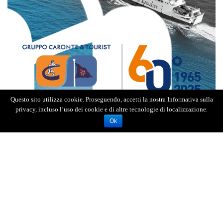
Questo sito utilizza cookie. Proseguendo, accetti la nostra Informativa sulla
privacy, incluso l’uso dei cookie e di altre tecnologie di localizzazione.
Ok
L’uomo
è stato
notato
da
un Carabiniere libero
dal servizio, in
una strada cittadina in zona
centro,
mentre
si avventava contro
un giovane
picchiandolo.
I
l militare
è intervenuto