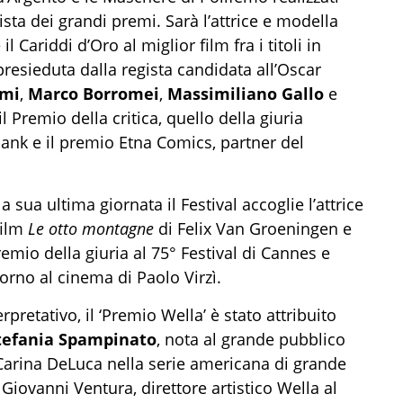
rtista dei grandi premi. Sarà l’attrice e modella
 Cariddi d’Oro al miglior film fra i titoli in
 presieduta dalla regista candidata all’Oscar
mi
,
Marco Borromei
,
Massimiliano Gallo
e
 Premio della critica, quello della giuria
bank e il premio Etna Comics, partner del
 sua ultima giornata il Festival accoglie l’attrice
film
Le otto montagne
di Felix Van Groeningen e
mio della giuria al 75° Festival di Cannes e
itorno al cinema di Paolo Virzì.
erpretativo, il ‘Premio Wella’ è stato attribuito
tefania Spampinato
, nota al grande pubblico
 Carina DeLuca nella serie americana di grande
iovanni Ventura, direttore artistico Wella al