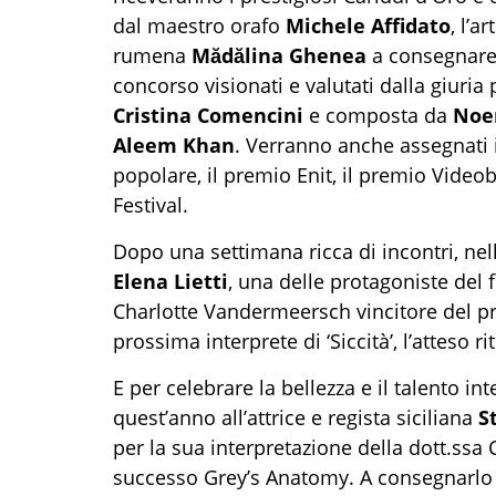
dal maestro orafo
Michele Affidato
, l’a
rumena
Mădălina Ghenea
a consegnare il
concorso visionati e valutati dalla giuria
Cristina Comencini
e composta da
Noe
Aleem Khan
. Verranno anche assegnati il
popolare, il premio Enit, il premio Video
Festival.
Dopo una settimana ricca di incontri, nella
Elena Lietti
, una delle protagoniste del 
Charlotte Vandermeersch vincitore del pre
prossima interprete di ‘Siccità’, l’atteso r
E per celebrare la bellezza e il talento int
quest’anno all’attrice e regista siciliana
S
per la sua interpretazione della dott.ssa
successo Grey’s Anatomy. A consegnarlo G