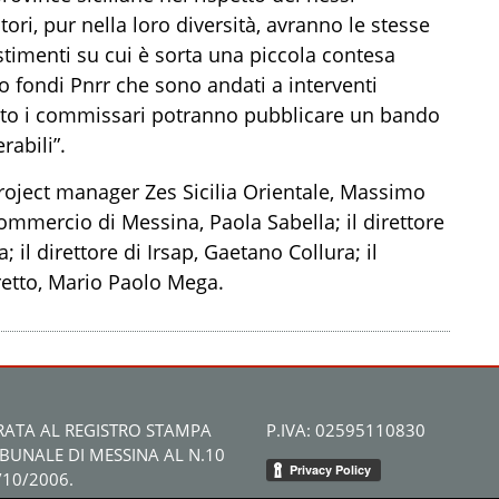
itori, pur nella loro diversità, avranno le stesse
estimenti su cui è sorta una piccola contesa
o fondi Pnrr che sono andati a interventi
sto i commissari potranno pubblicare un bando
erabili
”
.
roject manager Zes Sicilia Orientale, Massimo
ommercio di Messina, Paola Sabella;
il
direttore
a;
il
direttore di Irsap, Gaetano Collura;
il
tretto, Mario Paolo Mega.
RATA AL REGISTRO STAMPA
P.IVA: 02595110830
IBUNALE DI MESSINA AL N.10
/10/2006.