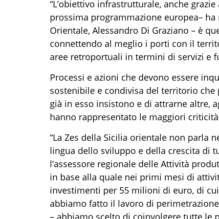
“
L’obiettivo infrastrutturale, anche grazie
prossima programmazione europea
– ha 
Orientale, Alessandro Di Graziano
–
è quel
connettendo al meglio i porti con il territ
aree retroportuali in termini di servizi e f
Processi e
azioni che devono essere inqua
sostenibile e condivisa del territorio che
già in esso insistono e di attrarne altre,
hanno rappresentato le maggiori criticità 
“
La Zes della Sicilia orientale non parla 
lingua dello sviluppo e della crescita di tut
l’assessore regionale delle Attività prod
in base alla quale n
ei primi mesi di attivit
investimenti per 55 milioni di euro
, di cu
abbiamo fatto il lavoro di perimetrazione
–
abbiamo scelto di coinvolgere tutte le pr