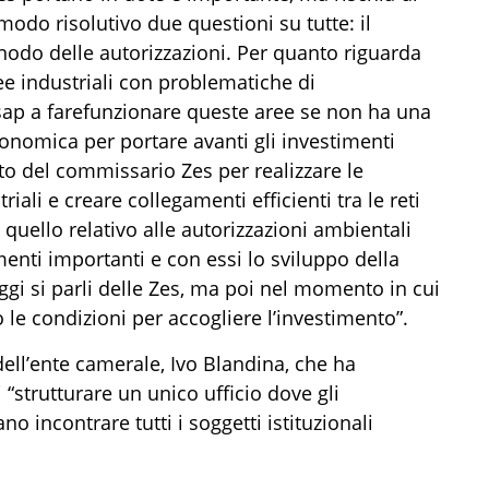
modo risolutivo due questioni su tutte: il
 nodo delle autorizzazioni. Per quanto riguarda
ee industriali
con
problematiche di
rsap
a fare
funzionare queste aree
se non ha una
conomica per portare avanti gli
investimenti
nto del commissario
Zes per
realizzare
le
riali
e
crea
re
collegamenti efficienti tra le reti
quello relativo alle autorizzazioni ambientali
enti importanti e con essi lo sviluppo della
gi si parli delle Zes, ma poi nel momento in cui
o le condizioni per accogliere l’investimento”.
ell’ente camerale, Ivo Blandina, che ha
i
“
strutturare un
unico ufficio
dove gli
o incontrare tutti i soggetti istituzionali