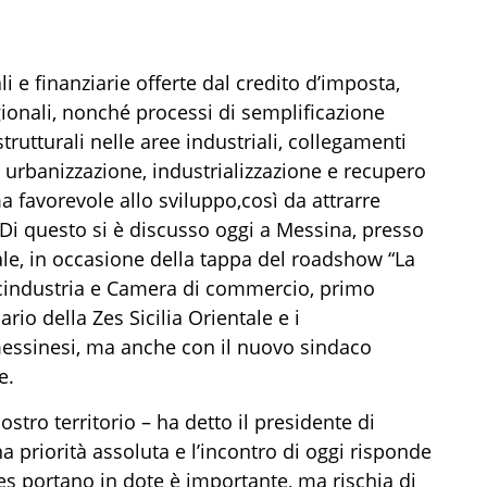
ali e finanziarie offerte dal credito d’imposta,
egionali, nonché processi di semplificazione
trutturali
nelle aree industriali, collegamenti
 di urbanizzazione, industrializzazione e recupero
a favorevole allo sviluppo
,
così da a
ttrarre
Di questo si è discusso oggi
a
Messina
, presso
ale, in occasione
della tappa
del
r
oadshow “La
cindustria e Camera di commercio
,
primo
rio della Zes Sicilia Orientale e i
essinesi
,
ma anche con il nuovo sindaco
e.
ostro territorio – ha detto il presidente di
na priorità
assoluta
e l’
incontro di oggi
risponde
es portano in dote è importante, ma rischia di