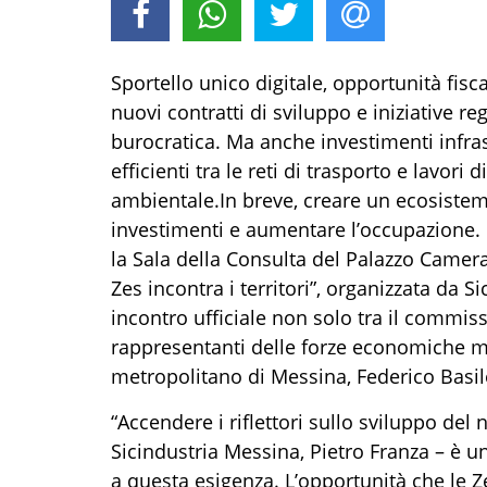
Sportello
u
nico
d
igitale, opportunità fisc
nuovi
c
ontratti di
s
viluppo e iniziative r
burocratica
. Ma anche investimenti infras
efficienti tra le reti di trasporto e lavori
ambientale.
In breve,
creare un ecosistem
investimenti
e
aumentare l’occupazione.
la Sala della Consulta del Palazzo Camer
Zes incontra i territori”
,
organizzata da Si
incontro ufficiale non solo tra il commissa
rappresentanti delle forze economiche m
metropolitano di Messina
,
Federico Basil
“
Accendere i riflettori sullo sviluppo del n
Sicindustria Messina, Pietro Franza – è u
a questa esigenza. L’opportunità che le Z