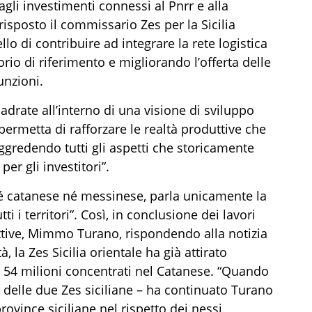
 agli investimenti connessi al P
nrr
e alla
risposto il
commissario Zes per la Sicilia
lo di contribuire ad integrare la rete logistica
orio di riferimento e migliorando l’offerta delle
unzioni.
drate all’interno di una visione di sviluppo
 permetta di rafforzare le realtà produttive che
 aggredendo tutti gli aspetti che storicamente
per gli investitori
”
.
né catanese né messinese, parl
a
unicamente la
ti i territori
”
.
Così, in conclusione dei lavori
uttive, Mimmo Turano, rispondendo alla notizia
à, la Zes Sicilia orientale ha già attirato
i
54 milioni concentrati nel Catanese
.
“
Quando
 delle due Zes siciliane
– ha continuato Turano
ovince siciliane nel rispetto dei nessi