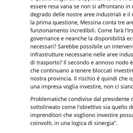
essere resa vana se non si affrontano in 
degrado delle nostre aree industriali e il
la prima questione, Messina conta
tre ar
funzionamento incredibil
i
.
C
ome
farà
l’I
governance e neanche la dispo
ni
bilità e
necessari?
Sarebbe possibile un interve
infrastrutture necessarie nelle aree indust
di trasporto
? Il secondo e annoso nodo è 
che continuano a tenere bloccati investim
nostra provincia.
Il rischio è
quindi
che og
una impresa
voglia
investire, non ci sian
Problematiche condivise dal presidente d
sottolineato come
l’
obiettivo sia quello d
imprenditori che vogliono investire possan
coinvolti
,
in una logica di sinergia”.