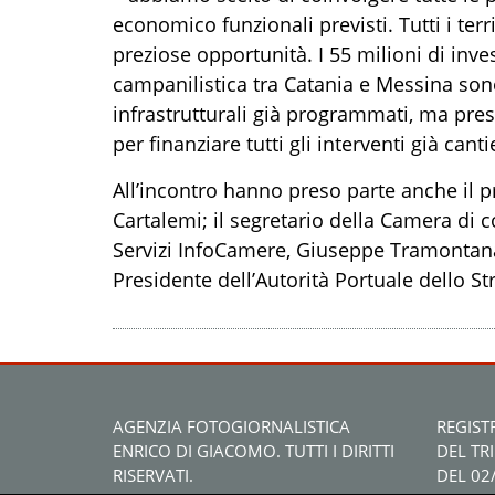
economico funzionali previsti. Tutti i terr
preziose opportunità.
I 55 milioni di inv
campanilistica tra Catania e Messina son
infrastrutturali già programmati
, ma p
re
per finanziare tutti gli interventi già canti
All’incontro hanno preso parte anche il
p
Cartalemi;
il
segretario della Camera di c
Servizi InfoCamere, Giuseppe Tramontan
Presidente dell’Autorità Portuale dello S
AGENZIA FOTOGIORNALISTICA
REGIST
ENRICO DI GIACOMO. TUTTI I DIRITTI
DEL TR
RISERVATI.
DEL 02