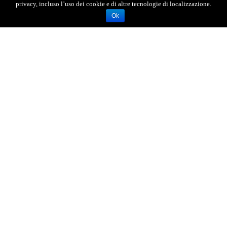
privacy, incluso l’uso dei cookie e di altre tecnologie di localizzazione.
Ok
Una tromba marina si è alzata dallo specchio
d'acqua compreso tra Messina e Reggio Calabria,
più precisamente nei pressi di Gioia Tauro, a
causa del maltempo che sta interessando tutta
l'Italia. I temporali e i forti venti sono arrivati
anche sullo Stretto generando il suggestivo
fenomeno atmosferico.