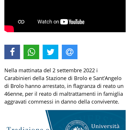
Ne
lla mattinata
del 2 settembre 2022
i
Carabin
ieri della
Stazione di Brolo e Sant’Angelo
di Brolo
hanno
arrestato
,
in
flagranza di reato un
46
enne
,
per i
l
reat
o
di
maltrattamenti in famiglia
aggravati
commessi in
dann
o
della
convivente
.