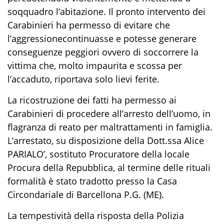
soqquadro l’abitazione.
Il pronto intervento dei
Carabinieri ha permesso d
i evitare che
l’aggressione
continuasse e potesse
generare
conseguenze
peggiori
ovvero
di soccorrere la
vittim
a che
,
molto impaurita
e scoss
a
per
l’accaduto,
riportava
solo lievi
ferite.
La ricostruzione dei fatti ha permesso ai
C
arabinieri di procedere all’arresto dell’uomo, in
flagranza di reato per
maltrattamenti in famiglia
.
L’arrestato, su disposizione del
la
Dott.ssa Alice
PARIALO’,
sostituto Procuratore della locale
Procura della Repubblica,
al termine delle rituali
formalità è stato tradotto
presso la
C
asa
C
ircondariale di
Barcellona P.G
.
(ME).
L
a tempestività
della risposta della Polizia