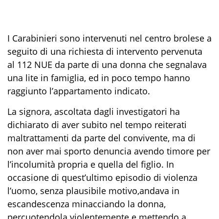
I Carabinieri
sono intervenuti nel centro brolese a
seguito di una richiesta di intervento
pervenuta
al 112
NUE
da parte di una donna
che
segnala
va
una lite in famiglia
, ed
in poco tempo hanno
raggiunto l’appartamento indicato
.
La
signora
,
ascoltata
dagli investigatori
ha
dichiarato di aver subito nel tempo reiterati
maltrattamenti da parte del
con
vivente
,
ma di
non aver mai sporto denuncia avendo timore per
l’incolumità propria e quella de
l
figli
o
.
I
n
occasione
d
i quest’ultimo
episodio
di violenza
l’uomo,
senza
plausibile
motivo
,
andava in
escandescenza minacciando la donna
,
p
ercuotendola violentemente
e mettendo a