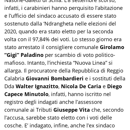
Nasone-Gaietti di Scilla. L’8 settembre scorso,
infatti, i carabinieri hanno perquisito l’abitazione
e l’ufficio del sindaco accusato di essere stato
sostenuto dalla ‘Ndrangheta nelle elezioni del
2020, quando era stato eletto per la seconda
volta con il 97,84% dei voti. Lo stesso giorno era
stato arrestato il consigliere comunale
Girolamo
“Gigi” Paladino
per scambio di voto politico-
mafioso. Intanto, l’inchiesta “Nuova Linea” si
allarga. Il procuratore della Repubblica di Reggio
Calabria
Giovanni Bombardieri
e i sostituti della
Dda
Walter Ignazitto
,
Nicola De Caria
e
Diego
Capece Minutolo
, infatti, hanno iscritto nel
registro degli indagati anche l’assessore
comunale ai Tributi
Giuseppe Vita
che, secondo
l’accusa, sarebbe stato eletto con i voti delle
cosche. E’ indagato, infine, anche l’ex sindaco