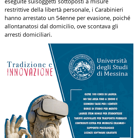
eseguite sui
soggetti sottoposti a misure
restrittive della libertà personale, i Carabinieri
hanno arrestato
un 5
4
enne
per
evasione
, poiché
allontanatosi dal domicilio, ove scontava gli
arresti domiciliari.