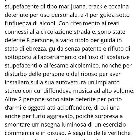
stupefacente di tipo
marijuana, crack e cocaina
detenut
e
per uso personale
, e 4 per
guida sotto
l’influenza di alcool
.
Con riferimento ai reati
connessi alla circolazione stradale, sono state
deferite 8 persone, a vario titolo
per
guida in
stato di ebrezza,
guida
s
enza patente
e
rifiuto di
sottoporsi all’accertamento dell’uso di sostanze
stupefacenti
o all’esame alcolemico
,
nonché
per
disturbo delle persone o del riposo
per aver
installato sulla sua autovettura un
impianto
stereo con cui
diffondeva musica ad alto volume
.
Altre 2 persone sono state deferite
per
porto
d’armi e oggetti atti ad offendere
,
di cui una
anche per
furto aggravato
,
poiché sorpresa
a
smontare un’insegna luminosa di un esercizio
commerciale in disuso
.
A seguito
delle verifiche