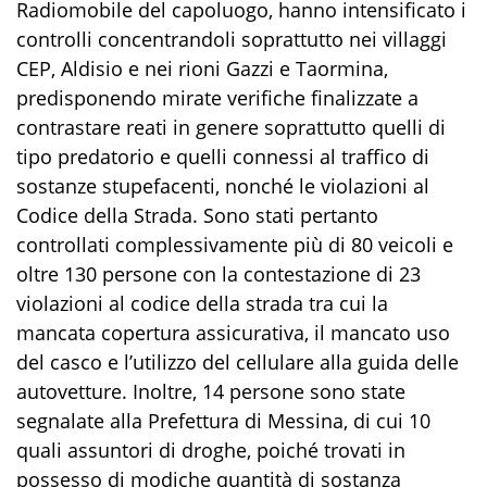
Radiomobile
del capoluogo
,
hanno intensificato i
controlli concentrandoli soprattutto nei villaggi
CEP, Aldisio
e
nei rioni Gazzi e Taormina
,
predisponendo
mirate verifiche finalizzate
a
contrastare reati in genere soprattutto quelli di
tipo predatorio e quelli connessi al traffico di
sostanze stupefacenti
, nonché le violazioni al
Codice della Strada
.
Sono stati pertanto
controllati
complessivamente più di
80 ve
icoli e
oltre 130 persone con la contestazione di 23
violazioni al
codice della strada
tra cui
la
mancata copertura assicurativa
, il mancato uso
del casco
e
l’u
tilizzo
del cellulare alla guida delle
autovetture
.
Inoltre
,
1
4
persone sono state
segnalate
alla Prefettura di Messina
, di cui 10
quali assuntori di droghe, poiché trovati in
possesso
di modiche quantità di
sostanza