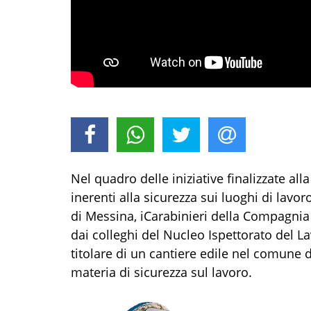
N
el quadro
delle iniziative finalizzate al
inerenti
alla
sicurezza sui luoghi di lavoro
di Messina
, i
Carabinieri
della Com
pagnia
dai colleghi de
l Nucleo Ispettorato del
La
titolare
di un cantiere edile nel comune 
materia di sicurezza sul lavoro
.