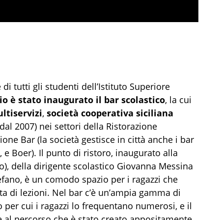
 tutti gli studenti dell’Istituto Superiore
o è stato inaugurato il bar scolastico
, la cui
ltiservizi
,
s
ocietà cooperativa siciliana
al 2007) nei settori della Ristorazione
ione Bar (la società gestisce in città anche i bar
 e Boer). Il punto di ristoro, inaugurato alla
o), della dirigente scolastico Giovanna Messina
efano, è un comodo spazio per i ragazzi che
ata di lezioni. Nel bar c’è un’ampia gamma di
o per cui i ragazzi lo frequentano numerosi, e il
 al percorso che è stato creato appositamente.