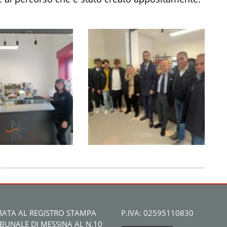
RATA AL REGISTRO STAMPA
P.IVA: 02595110830
IBUNALE DI MESSINA AL N.10