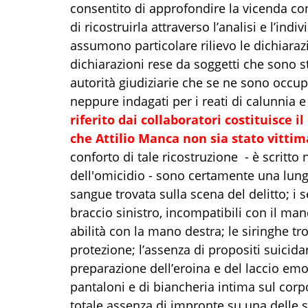
consentito di approfondire la vicenda co
di ricostruirla attraverso l’analisi e l’indi
assumono particolare rilievo le dichiarazio
dichiarazioni rese da soggetti che sono sta
autorità giudiziarie che se ne sono occup
neppure indagati per i reati di calunnia e 
riferito dai collaboratori costituisce i
che Attilio Manca non sia stato vittim
conforto di tale ricostruzione - è scritto 
dell'omicidio - sono certamente una lunga
sangue trovata sulla scena del delitto; i 
braccio sinistro, incompatibili con il m
abilità con la mano destra; le siringhe tr
protezione; l’assenza di propositi suicida
preparazione dell’eroina e del laccio emo
pantaloni e di biancheria intima sul corp
totale assenza di impronte su una delle si