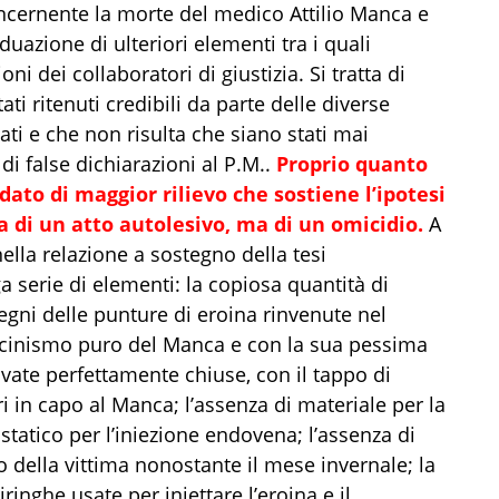
ncernente la morte del medico Attilio Manca e
viduazione di ulteriori elementi tra i quali
ni dei collaboratori di giustizia. Si tratta di
ti ritenuti credibili da parte delle diverse
ati e che non risulta che siano stati mai
di false dichiarazioni al P.M..
Proprio quanto
l dato di maggior rilievo che sostiene l’ipotesi
a di un atto autolesivo, ma di un omicidio.
A
nella relazione a sostegno della tesi
 serie di elementi: la copiosa quantità di
segni delle punture di eroina rinvenute nel
ancinismo puro del Manca e con la sua pessima
ovate perfettamente chiuse, con il tappo di
ri in capo al Manca; l’assenza di materiale per la
statico per l’iniezione endovena; l’assenza di
o della vittima nonostante il mese invernale; la
ringhe usate per iniettare l’eroina e il