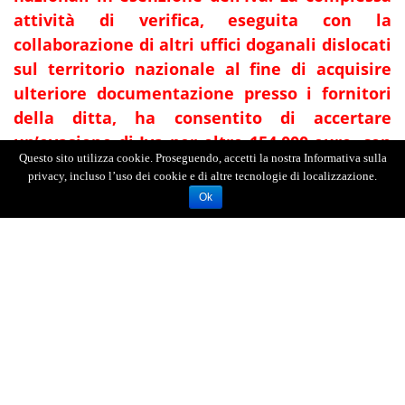
attività di verifica, eseguita con la
collaborazione di altri uffici doganali dislocati
sul territorio nazionale al fine di acquisire
ulteriore documentazione presso i fornitori
della ditta, ha consentito di accertare
un’evasione di Iva per oltre 154.000 euro, con
Questo sito utilizza cookie. Proseguendo, accetti la nostra Informativa sulla
la determinazione di sanzioni che vanno da
privacy, incluso l’uso dei cookie e di altre tecnologie di localizzazione.
287.025 a 608.544 euro.
Ok
Un ulteriore controllo, eseguito presso un’altra
ditta della medesima provincia operante
nel commercio di frutta e di ortaggi freschi, ha
determinato l’accertamento di irregolarità nelle
cessioni a un’azienda tedesca, consentendo il
recupero di 172.000 euro di Iva e l’applicazione
di sanzioni comprese tra 327.696 euro e 655.193
euro.