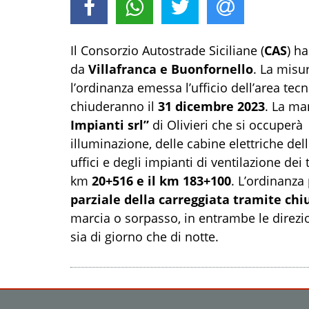
Il Consorzio Autostrade Siciliane (
CAS
) h
da
Villafranca e Buonfornello
. La misur
l’ordinanza emessa l’ufficio dell’area tecni
chiuderanno il
31 dicembre 2023
. La ma
Impianti srl”
di Olivieri che si occuperà 
illuminazione, delle cabine elettriche delle
uffici e degli impianti di ventilazione dei 
km
20+516 e il km 183+100
. L’ordinanza
parziale della carreggiata tramite chi
marcia o sorpasso, in entrambe le direzion
sia di giorno che di notte.