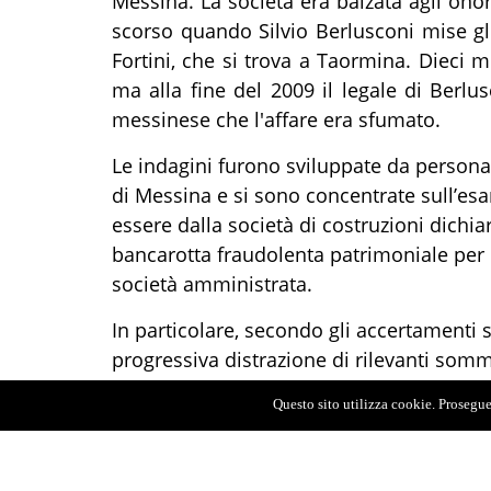
Messina. La società era balzata agli onor
scorso quando Silvio Berlusconi mise gli
Fortini, che si trova a Taormina. Dieci mi
ma alla fine del 2009 il legale di Berl
messinese che l'affare era sfumato.
Le indagini furono sviluppate da persona
di Messina e si sono concentrate sull’esa
essere dalla società di costruzioni dichiar
bancarotta fraudolenta patrimoniale per 
società amministrata.
In particolare, secondo gli accertamenti 
progressiva distrazione di rilevanti somm
attraverso l’utilizzo sistematico delle disp
Questo sito utilizza cookie. Proseguen
da quelli sociali, causando un grave danno
Particolarmente significativo del modus 