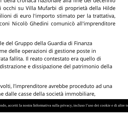
i della cronaca nazionale alla fine del decennio
 occhi su Villa Mufarbi di proprietà della Hilde
lioni di euro l'importo stimato per la trattativa,
usconi Nicolò Ghedini comunicò all'imprenditore
le del Gruppo della Guardia di Finanza
me delle operazioni di gestione poste in
ata fallita. Il reato contestato era quello di
distrazione e dissipazione del patrimonio della
svolti, l’imprenditore avrebbe proceduto ad una
e dalle casse della società immobiliare,
onibilità finanziarie societarie per motivi diversi
do, accetti la nostra Informativa sulla privacy, incluso l’uso dei cookie e di altre 
 per la società e per i creditori.
operandi dell’indagato sarebbe stato, secondo i