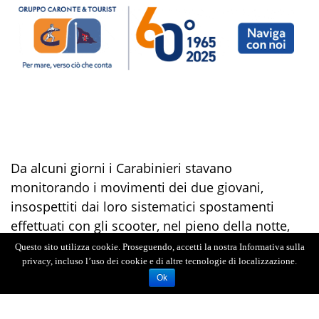
Da alcuni giorni
i Carabinieri stavano
monitorando i movimenti
dei due giovani,
insospettiti dai
loro
sistematici spostamenti
effettuati
con
gli
scooter
, nel pieno della notte
,
per raggiungere un’abitazione a Letojanni.
Questo sito utilizza cookie. Proseguendo, accetti la nostra Informativa sulla
All’alba di ieri, in Giardini Naxos,
i militari hanno
privacy, incluso l’uso dei cookie e di altre tecnologie di localizzazione.
Ok
quindi
fermato i due
mentre
,
in sella
su
ciclomotori
,
si stavano dirigendo verso la