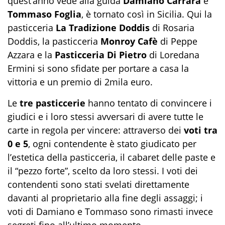
quest’anno vede alla guida
Damiano Carrara
e
Tommaso Foglia
, è tornato così in Sicilia. Qui la
pasticceria
La Tradizione Doddis
di Rosaria
Doddis, la pasticceria
Monroy Cafè
di Peppe
Azzara e la
Pasticceria Di Pietro
di Loredana
Ermini si sono sfidate per portare a casa la
vittoria e un premio di 2mila euro.
Le
tre pasticcerie
hanno tentato di convincere i
giudici e i loro stessi avversari di avere tutte le
carte in regola per vincere: attraverso dei
voti tra
0 e 5
, ogni contendente è stato giudicato per
l’estetica della pasticceria, il cabaret delle paste e
il “pezzo forte”, scelto da loro stessi. I voti dei
contendenti sono stati svelati direttamente
davanti al proprietario alla fine degli assaggi; i
voti di Damiano e Tommaso sono rimasti invece
segreti fino all’ultimo momento.