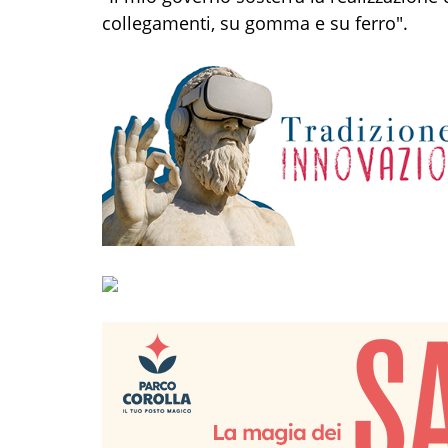
collegamenti, su gomma e su ferro".