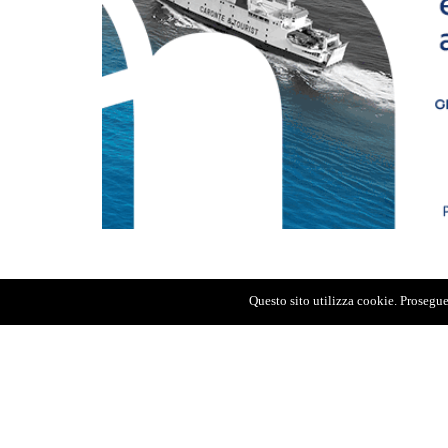
Questo sito utilizza cookie. Proseguen
Lo dice il governatore della Sicilia, Renat
del convegno "Il Ponte sullo Stretto, una 
Palermo. "Sul miglioramento della rete s
confronto serrato con Anas. Siamo ormai