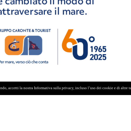
do, accetti la nostra Informativa sulla privacy, incluso l’uso dei cookie e di altre 
o Schifani, parlando con i giornalisti a margine
sfida necessaria", in corso al teatro Massimo di
tradale siciliana apriremo un grande fronte, un
 alla vigilia del commissariamento