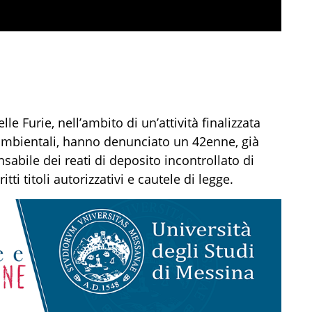
lle Furie
, nell’ambito di un’attività finalizzata
 ambientali, hanno
denunciato
un
4
2
enne
, già
nsabil
e
de
i
reat
i
di
deposito incontrollato di
itti titoli autorizzativi e cautele di legge
.