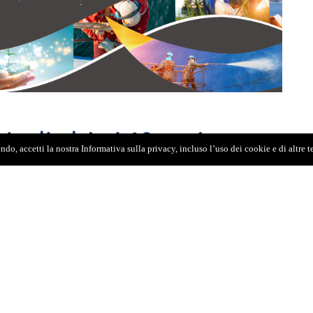
do, accetti la nostra Informativa sulla privacy, incluso l’uso dei cookie e di altre 