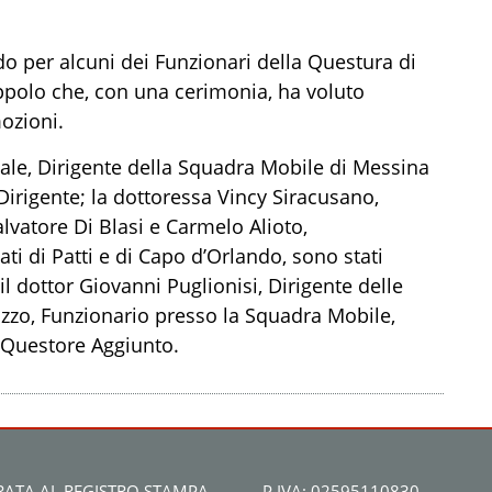
do per alcuni dei Funzionari della Questura di
oppolo che, con una
cerimonia, ha voluto
ozioni.
ale
, Dirigente della Squadra Mobile di Messina
irigente; la dottoressa
Vincy
Siracusano,
alvatore Di Blasi e Carmelo Alioto,
ti di Patti e di Capo d’Orlando
,
sono stati
il dottor Giovanni
Puglionisi
, Dirigente delle
uzzo, Funzionario presso la Squadra Mobile,
 Questore Aggiunto.
RATA AL REGISTRO STAMPA
P.IVA: 02595110830