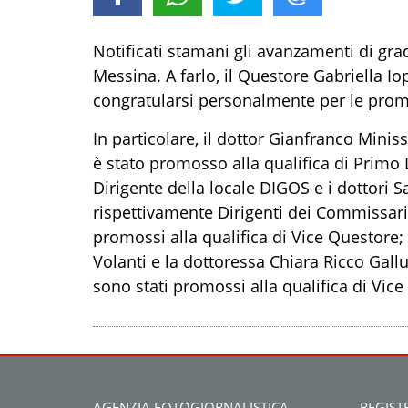
Notificati stamani gli avanzamenti di gra
Messina. A farlo, il Questore Gabriella I
congratularsi personalmente per le prom
In particolare, il dottor Gianfranco
Miniss
è stato promosso
a
lla qualifica di
Primo D
Dirigente della locale DIGOS e i dottori S
rispettivamente Dirigenti dei Commissaria
promossi a
lla qualifica di
Vice Questore; 
Volanti e la dottoressa Chiara Ricco Gall
sono stati promossi a
lla qualifica di
Vice
AGENZIA FOTOGIORNALISTICA
REGIST